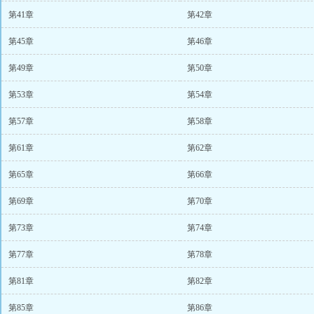
第41章
第42章
第45章
第46章
第49章
第50章
第53章
第54章
第57章
第58章
第61章
第62章
第65章
第66章
第69章
第70章
第73章
第74章
第77章
第78章
第81章
第82章
第85章
第86章