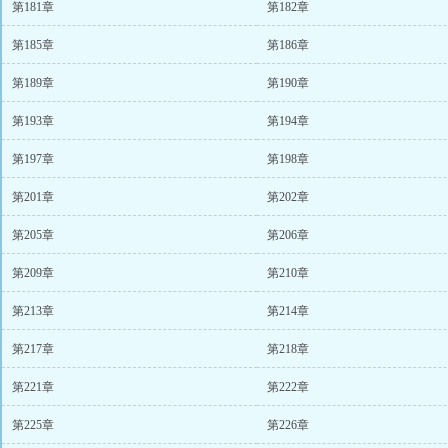
第181章
第182章
第185章
第186章
第189章
第190章
第193章
第194章
第197章
第198章
第201章
第202章
第205章
第206章
第209章
第210章
第213章
第214章
第217章
第218章
第221章
第222章
第225章
第226章