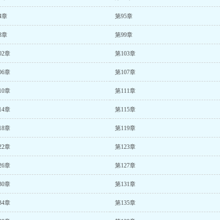
4章
第95章
8章
第99章
02章
第103章
06章
第107章
10章
第111章
14章
第115章
18章
第119章
22章
第123章
26章
第127章
30章
第131章
34章
第135章