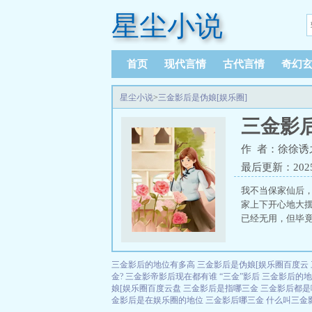
星尘小说
首页
现代言情
古代言情
奇幻
星尘小说
>
三金影后是伪娘[娱乐圈]
三金影后
作 者：徐徐诱
最后更新：2025-0
我不当保家仙后，自称神
家上下开心地大摆
已经无用，但毕竟
三金影后的地位有多高
三金影后是伪娘[娱乐圈百度云
金?
三金影帝影后现在都有谁
“三金”影后
三金影后的地
娘[娱乐圈百度云盘
三金影后是指哪三金
三金影后都是
金影后是在娱乐圈的地位
三金影后哪三金
什么叫三金