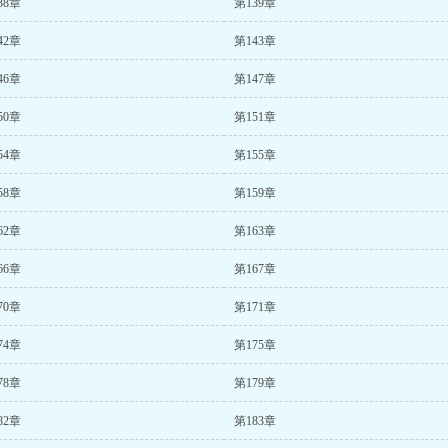
38章
第139章
42章
第143章
46章
第147章
50章
第151章
54章
第155章
58章
第159章
62章
第163章
66章
第167章
70章
第171章
74章
第175章
78章
第179章
82章
第183章