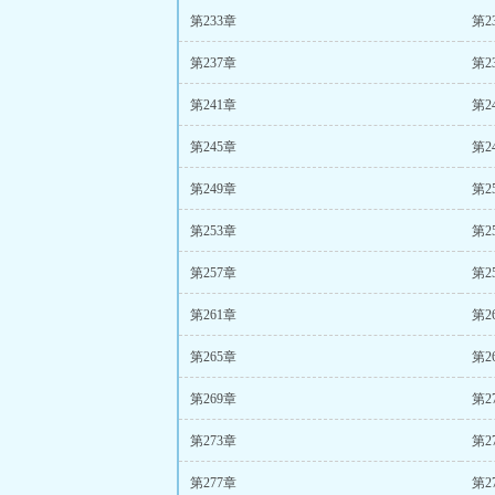
第233章
第2
第237章
第2
第241章
第2
第245章
第2
第249章
第2
第253章
第2
第257章
第2
第261章
第2
第265章
第2
第269章
第2
第273章
第2
第277章
第2