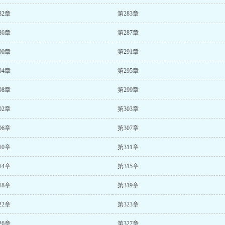
82章
第283章
86章
第287章
90章
第291章
94章
第295章
98章
第299章
02章
第303章
06章
第307章
10章
第311章
14章
第315章
18章
第319章
22章
第323章
26章
第327章