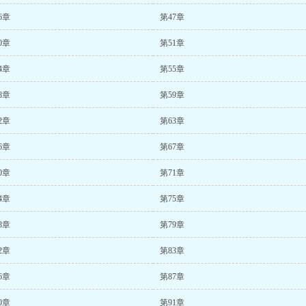
6章
第47章
0章
第51章
4章
第55章
8章
第59章
2章
第63章
6章
第67章
0章
第71章
4章
第75章
8章
第79章
2章
第83章
6章
第87章
0章
第91章