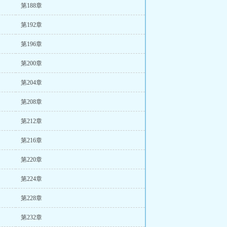
第188章
第192章
第196章
第200章
第204章
第208章
第212章
第216章
第220章
第224章
第228章
第232章