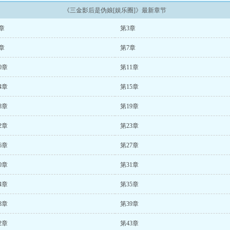
《三金影后是伪娘[娱乐圈]》最新章节
章
第3章
章
第7章
0章
第11章
4章
第15章
8章
第19章
2章
第23章
6章
第27章
0章
第31章
4章
第35章
8章
第39章
2章
第43章