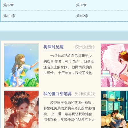
第97章
第98章
第101章
第102章
树深时见鹿
胶州女烈传
wvt24nsd67a515 你是我年少
的欢喜 作者：可可 简介： 我是江
漾名义上的妹妹。 他同情我的身
世可怜。 十三年来，我成了被他
小心呵护在掌心的小公主。 十八
岁那年，我鼓起勇气同他袒露了心
意。 他却疏离漠视了我两年。 后
我的傻白甜老婆
男神救救我
来，他选择和小青梅订婚。 而我
也决定放弃不再抱有莫须有的幻
校花家里资助的贫困生缺钱，
想。 答应了豪门小少爷的合作联
将她托关系找来的高考真题拿去拍
姻。 “我们结婚。” 第一章 得知我
卖。 上一世，黎嘉玥让我刷爆信
答应了和慕家的联姻。 所有人都
用卡跟价，笑说他是怕我考不上大
有些错愕震惊。 江母...
学专程卖给我的。 我担心事情闹