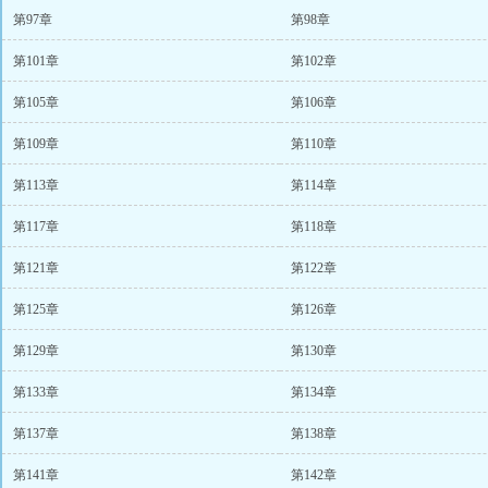
第97章
第98章
第101章
第102章
第105章
第106章
第109章
第110章
第113章
第114章
第117章
第118章
第121章
第122章
第125章
第126章
第129章
第130章
第133章
第134章
第137章
第138章
第141章
第142章