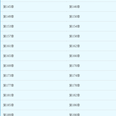
第145章
第146章
第149章
第150章
第153章
第154章
第157章
第158章
第161章
第162章
第165章
第166章
第169章
第170章
第173章
第174章
第177章
第178章
第181章
第182章
第185章
第186章
第189章
第190章