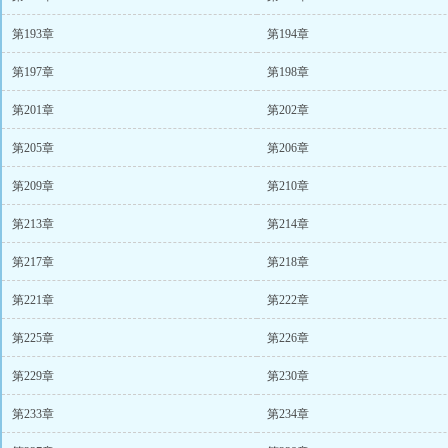
第193章
第194章
第197章
第198章
第201章
第202章
第205章
第206章
第209章
第210章
第213章
第214章
第217章
第218章
第221章
第222章
第225章
第226章
第229章
第230章
第233章
第234章