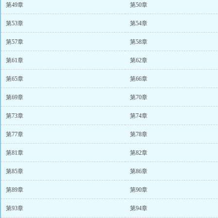
第49章
第50章
第53章
第54章
第57章
第58章
第61章
第62章
第65章
第66章
第69章
第70章
第73章
第74章
第77章
第78章
第81章
第82章
第85章
第86章
第89章
第90章
第93章
第94章