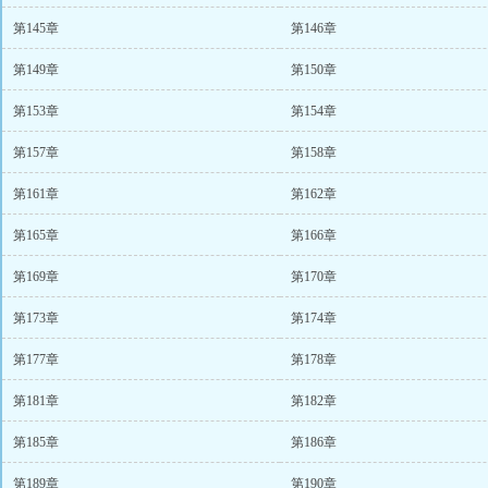
第145章
第146章
第149章
第150章
第153章
第154章
第157章
第158章
第161章
第162章
第165章
第166章
第169章
第170章
第173章
第174章
第177章
第178章
第181章
第182章
第185章
第186章
第189章
第190章