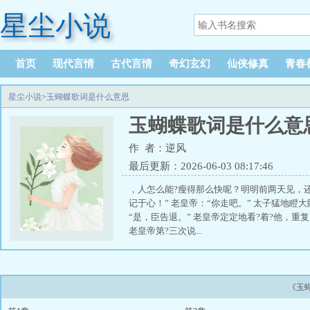
星尘小说
首页
现代言情
古代言情
奇幻玄幻
仙侠修真
青春
星尘小说
>
玉蝴蝶歌词是什么意思
玉蝴蝶歌词是什么意
作 者：逆风
最后更新：2026-06-03 08:17:46
，人怎么能?瘦得那么快呢？明明前两天见，还
记于心！” 老皇帝：“你走吧。” 太子猛地瞪
“是，臣告退。” 老皇帝定定地看?着?他，重
老皇帝第?三次说...
《玉