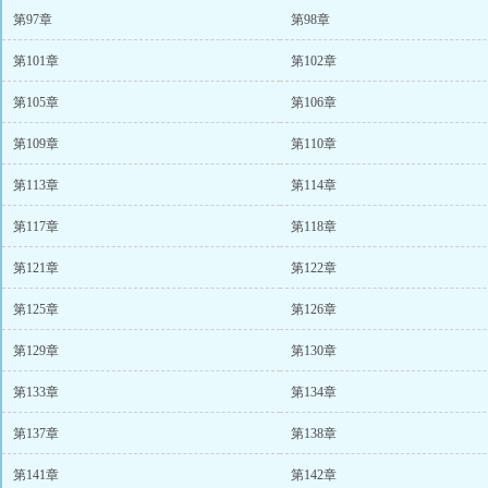
第97章
第98章
第101章
第102章
第105章
第106章
第109章
第110章
第113章
第114章
第117章
第118章
第121章
第122章
第125章
第126章
第129章
第130章
第133章
第134章
第137章
第138章
第141章
第142章