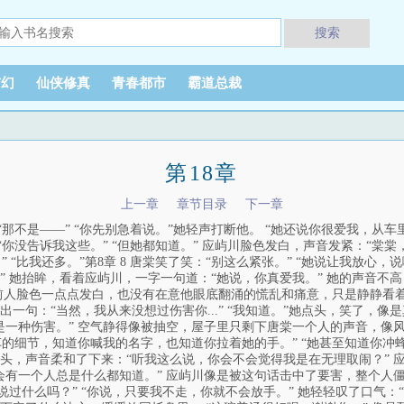
搜索
玄幻
仙侠修真
青春都市
霸道总裁
第18章
上一章
章节目录
下一章
“那不是——” “你先别急着说。”她轻声打断他。 “她还说你很爱我，从
你没告诉我这些。” “但她都知道。” 应屿川脸色发白，声音发紧：“棠棠
” “比我还多。”第8章 8 唐棠笑了笑：“别这么紧张。” “她说让我放
” 她抬眸，看着应屿川，一字一句道：“她说，你真爱我。” 她的声音不
前人脸色一点点发白，也没有在意他眼底翻涌的慌乱和痛意，只是静静看着
一句：“当然，我从来没想过伤害你...” “我知道。”她点头，笑了，像
是一种伤害。” 空气静得像被抽空，屋子里只剩下唐棠一个人的声音，像风
车的细节，知道你喊我的名字，也知道你拉着她的手。” “她甚至知道你冲蜂
头，声音柔和了下来：“听我这么说，你会不会觉得我是在无理取闹？” 
会有一个人总是什么都知道。” 应屿川像是被这句话击中了要害，整个人
说过什么吗？” “你说，只要我不走，你就不会放手。” 她轻轻叹了口气：