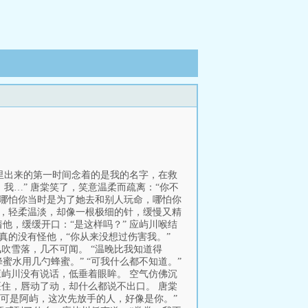
车里出来的第一时间念着的是我的名字，在救
，我…” 唐棠笑了，笑意温柔而疏离：“你不
心，说哪怕你当时是为了她去和别人玩命，哪怕你
高，轻柔温淡，却像一根极细的针，缓慢又精
他，缓缓开口：“是这样吗？” 应屿川喉结
是真的没有怪他，“你从来没想过伤害我。”
吹雪落，几不可闻。 “温晚比我知道得
蜜水用几勺蜂蜜。” “可我什么都不知道。”
应屿川没有说话，低垂着眼眸。 空气仿佛沉
僵住，唇动了动，却什么都说不出口。 唐棠
“可是阿屿，这次先放手的人，好像是你。”