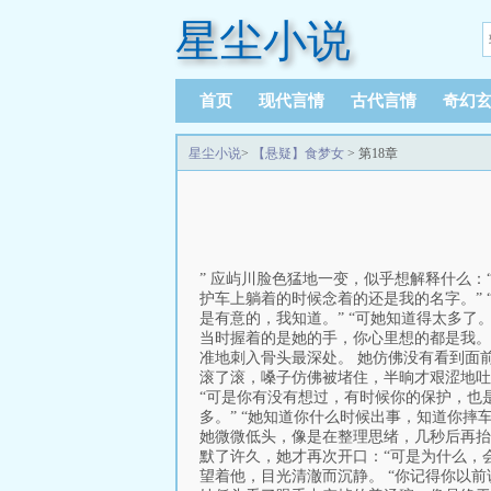
星尘小说
首页
现代言情
古代言情
奇幻
星尘小说
>
【悬疑】食梦女
> 第18章
” 应屿川脸色猛地一变，似乎想解释什么：
护车上躺着的时候念着的还是我的名字。” “
是有意的，我知道。” “可她知道得太多了。
当时握着的是她的手，你心里想的都是我。
准地刺入骨头最深处。 她仿佛没有看到面
滚了滚，嗓子仿佛被堵住，半晌才艰涩地吐出
“可是你有没有想过，有时候你的保护，也
多。” “她知道你什么时候出事，知道你摔
她微微低头，像是在整理思绪，几秒后再抬
默了许久，她才再次开口：“可是为什么，
望着他，目光清澈而沉静。 “你记得你以前